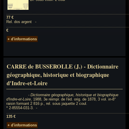
..........................................................................................................
77 €
Rel. dos argent -
.........................................................................................................
€
+ d'informations
CARRE de BUSSEROLLE (J.) - Dictionnaire
géographique, historique et biographique
d'Indre-et-Loire
- Dictionnaire géographique, historique et biographique
d'Indre-
et-Loire
, 1988, 3e réimpr. de l'éd. orig. de 1878, 3 vol. in-8°
raisin formant 2 816 p., rel. sous jaquette 2 coul.
* 2-85554-031-3. -
.........................................................................................................
135 €
+ d'informations